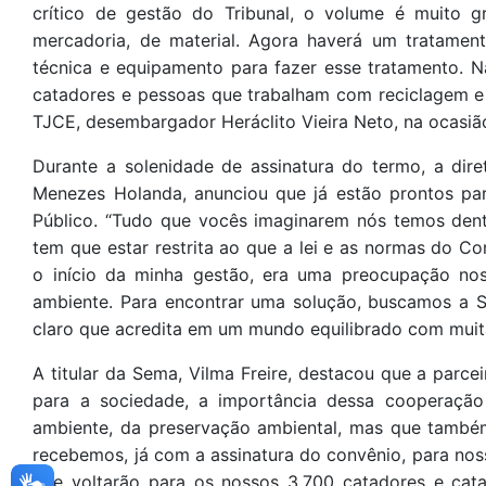
crítico de gestão do Tribunal, o volume é muito 
mercadoria, de material. Agora haverá um tratame
técnica e equipamento para fazer esse tratamento. N
catadores e pessoas que trabalham com reciclagem e re
TJCE, desembargador Heráclito Vieira Neto, na ocasiã
Durante a solenidade de assinatura do termo, a dire
Menezes Holanda, anunciou que já estão prontos par
Público. “Tudo que vocês imaginarem nós temos dent
tem que estar restrita ao que a lei e as normas do C
o início da minha gestão, era uma preocupação n
ambiente. Para encontrar uma solução, buscamos a Se
claro que acredita em um mundo equilibrado com muit
A titular da Sema, Vilma Freire, destacou que a parce
para a sociedade, a importância dessa cooperaçã
ambiente, da preservação ambiental, mas que també
recebemos, já com a assinatura do convênio, para noss
que voltarão para os nossos 3.700 catadores e ca