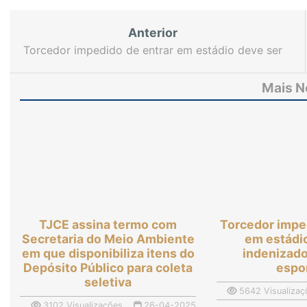
Anterior
Torcedor impedido de entrar em estádio deve ser
indenizado por clube esportivo
Mais N
TJCE assina termo com
Torcedor impe
Secretaria do Meio Ambiente
em estádi
em que disponibiliza itens do
indenizado
Depósito Público para coleta
espo
seletiva
5642 Visualizaç
3102 Visualizações
26-04-2025