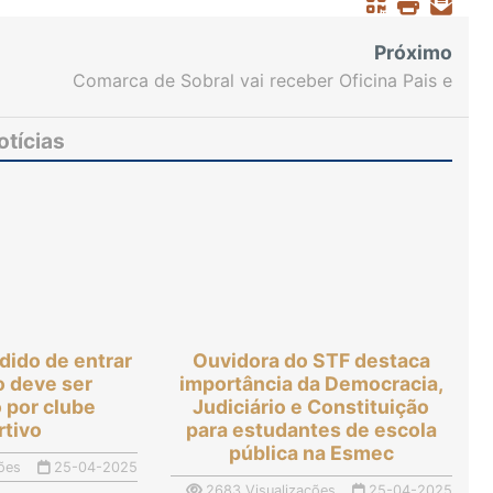
Próximo
Comarca de Sobral vai receber Oficina Pais e
Filhos para reforçar a importância do diálogo na
convivência familiar
otícias
dido de entrar
Ouvidora do STF destaca
o deve ser
importância da Democracia,
 por clube
Judiciário e Constituição
rtivo
para estudantes de escola
pública na Esmec
ões
25-04-2025
2683 Visualizações
25-04-2025