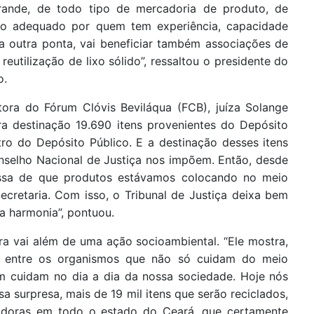
grande, de todo tipo de mercadoria de produto, de
nto adequado por quem tem experiência, capacidade
a outra ponta, vai beneficiar também associações de
utilização de lixo sólido”, ressaltou o presidente do
o.
tora do Fórum Clóvis Beviláqua (FCB), juíza Solange
a destinação 19.690 itens provenientes do Depósito
ro do Depósito Público. E a destinação desses itens
onselho Nacional de Justiça nos impõem. Então, desde
ossa de que produtos estávamos colocando no meio
cretaria. Com isso, o Tribunal de Justiça deixa bem
a harmonia”, pontuou.
ira vai além de uma ação socioambiental. “Ele mostra,
o entre os organismos que não só cuidam do meio
m cuidam no dia a dia da nossa sociedade. Hoje nós
a surpresa, mais de 19 mil itens que serão reciclados,
tadoras em todo o estado do Ceará, que certamente