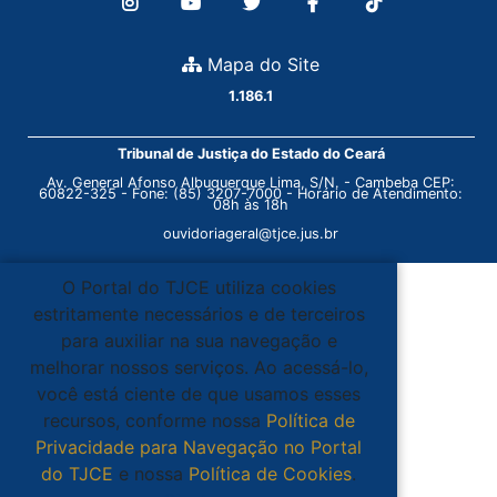
Mapa do Site
1.186.1
Tribunal de Justiça do Estado do Ceará
Av. General Afonso Albuquerque Lima, S/N. - Cambeba CEP:
60822-325 - Fone: (85) 3207-7000 - Horário de Atendimento:
08h às 18h
ouvidoriageral@tjce.jus.br
O Portal do TJCE utiliza cookies
estritamente necessários e de terceiros
para auxiliar na sua navegação e
melhorar nossos serviços. Ao acessá-lo,
você está ciente de que usamos esses
recursos, conforme nossa
Política de
Privacidade para Navegação no Portal
do TJCE
e nossa
Política de Cookies
.