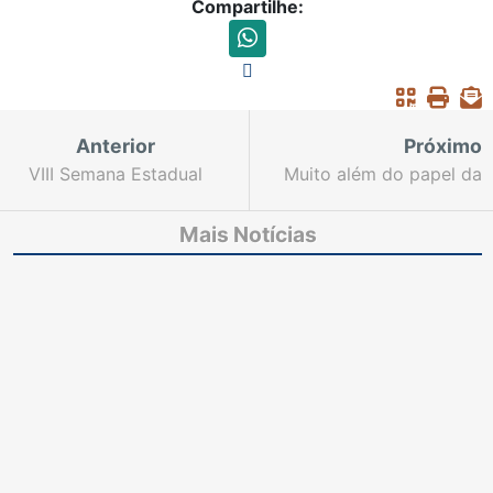
Compartilhe:
Anterior
Próximo
VIII Semana Estadual
Muito além do papel da
do Júri começa no
terra: Famílias de
próximo 16 de junho
Cascavel conquistam
Mais Notícias
com 243 sessões
segurança e dignidade
agendadas
com títulos de
propriedade