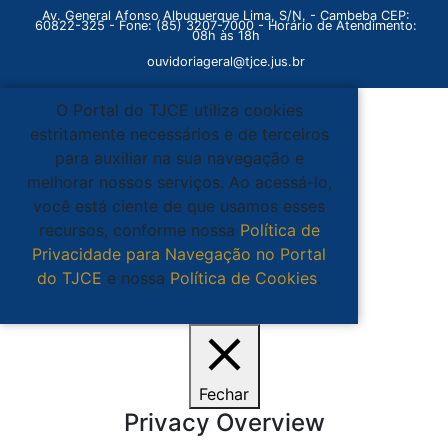
Av. General Afonso Albuquerque Lima, S/N. - Cambeba CEP:
60822-325 - Fone: (85) 3207-7000 - Horário de Atendimento:
08h às 18h
ouvidoriageral@tjce.jus.br
O Portal do TJCE utiliza cookies
estritamente necessários e de terceiros
para auxiliar na sua navegação e
melhorar nossos serviços. Ao acessá-lo,
você está ciente de que usamos esses
recursos, conforme nossa
Política de
Privacidade para Navegação no Portal
do TJCE
e nossa
Política de Cookies
.
Ciente
Fechar
Privacy Overview