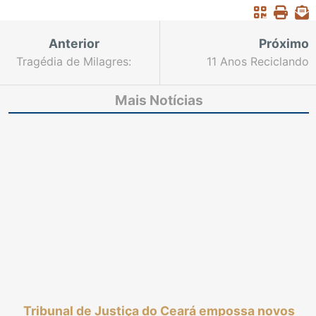
Anterior
Próximo
Tragédia de Milagres:
11 Anos Reciclando
Justiça condena Estado
Vidas: doação de
a pagar R$ 300 mil à
material reciclável
Mais Notícias
família de pai e filho
contribui para
mortos por policiais
transformar realidade
durante troca de tiros
de catadores
Tribunal de Justiça do Ceará empossa novos