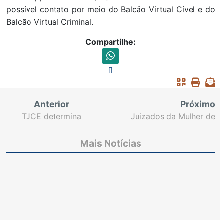
possível contato por meio do Balcão Virtual Cível e do
Balcão Virtual Criminal.
Compartilhe:
Anterior
Próximo
TJCE determina
Juizados da Mulher de
devolução de
Fortaleza recebem
pagamentos e
presidente do TJCE e
Mais Notícias
indenização para casal
autoridades do Estado
por atraso na entrega
de imóvel