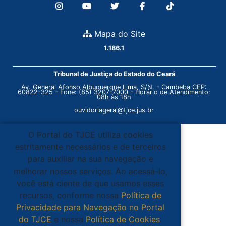
Mapa do Site
1.186.1
Tribunal de Justiça do Estado do Ceará
Av. General Afonso Albuquerque Lima, S/N. - Cambeba CEP:
60822-325 - Fone: (85) 3207-7000 - Horário de Atendimento:
08h às 18h
ouvidoriageral@tjce.jus.br
O Portal do TJCE utiliza cookies
estritamente necessários e de terceiros
para auxiliar na sua navegação e
melhorar nossos serviços. Ao acessá-lo,
você está ciente de que usamos esses
recursos, conforme nossa
Política de
Privacidade para Navegação no Portal
do TJCE
e nossa
Política de Cookies
.