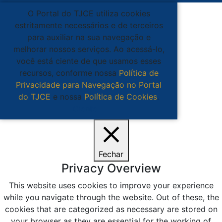
O Portal do TJCE utiliza cookies
estritamente necessários e de terceiros
para auxiliar na sua navegação e
melhorar nossos serviços. Ao acessá-lo,
você está ciente de que usamos esses
recursos, conforme nossa
Política de
Privacidade para Navegação no Portal
do TJCE
e nossa
Política de Cookies
.
Ciente
Fechar
Privacy Overview
This website uses cookies to improve your experience
while you navigate through the website. Out of these, the
cookies that are categorized as necessary are stored on
your browser as they are essential for the working of