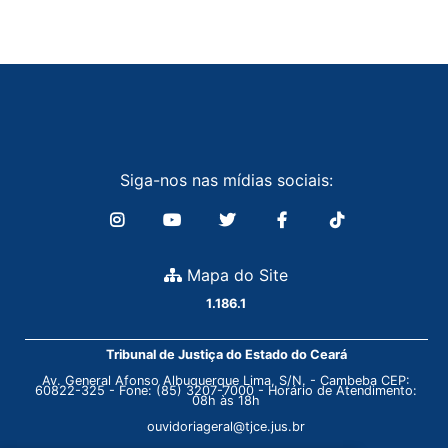
Siga-nos nas mídias sociais:
Mapa do Site
1.186.1
Tribunal de Justiça do Estado do Ceará
Av. General Afonso Albuquerque Lima, S/N. - Cambeba CEP:
60822-325 - Fone: (85) 3207-7000 - Horário de Atendimento:
08h às 18h
ouvidoriageral@tjce.jus.br