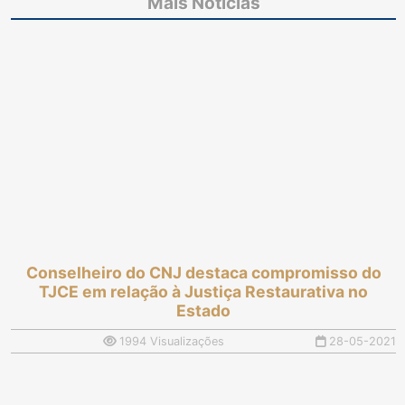
Mais Notícias
segunda edição com 2
Contas para interinos
toneladas de alimentos
doadas à população
Conselheiro do CNJ destaca compromisso do
TJCE em relação à Justiça Restaurativa no
Estado
1994 Visualizações
28-05-2021