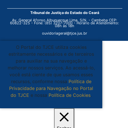
Tribunal de Justiça do Estado do Ceará
Av. General Afonso Albuquerque Lima, S/N. - Cambeba CEP:
60822-325 - Fone: (85) 3207-7000 - Horário de Atendimento:
08h às 18h
ouvidoriageral@tjce.jus.br
O Portal do TJCE utiliza cookies
estritamente necessários e de terceiros
para auxiliar na sua navegação e
melhorar nossos serviços. Ao acessá-lo,
você está ciente de que usamos esses
recursos, conforme nossa
Política de
Privacidade para Navegação no Portal
do TJCE
e nossa
Política de Cookies
.
Ciente