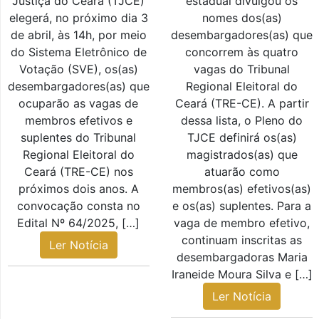
Justiça do Ceará (TJCE)
estadual divulgou os
elegerá, no próximo dia 3
nomes dos(as)
de abril, às 14h, por meio
desembargadores(as) que
do Sistema Eletrônico de
concorrem às quatro
Votação (SVE), os(as)
vagas do Tribunal
desembargadores(as) que
Regional Eleitoral do
ocuparão as vagas de
Ceará (TRE-CE). A partir
membros efetivos e
dessa lista, o Pleno do
suplentes do Tribunal
TJCE definirá os(as)
Regional Eleitoral do
magistrados(as) que
Ceará (TRE-CE) nos
atuarão como
próximos dois anos. A
membros(as) efetivos(as)
convocação consta no
e os(as) suplentes. Para a
Edital Nº 64/2025, […]
vaga de membro efetivo,
continuam inscritas as
Ler Notícia
desembargadoras Maria
Iraneide Moura Silva e […]
Ler Notícia