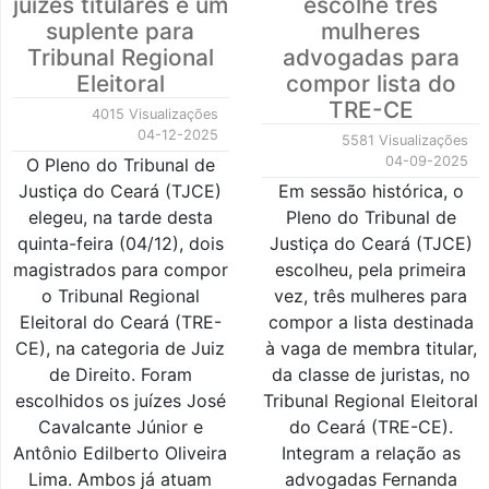
juízes titulares e um
escolhe três
suplente para
mulheres
Tribunal Regional
advogadas para
Eleitoral
compor lista do
TRE-CE
4015 Visualizações
04-12-2025
5581 Visualizações
04-09-2025
O Pleno do Tribunal de
Justiça do Ceará (TJCE)
Em sessão histórica, o
elegeu, na tarde desta
Pleno do Tribunal de
quinta-feira (04/12), dois
Justiça do Ceará (TJCE)
magistrados para compor
escolheu, pela primeira
o Tribunal Regional
vez, três mulheres para
Eleitoral do Ceará (TRE-
compor a lista destinada
CE), na categoria de Juiz
à vaga de membra titular,
de Direito. Foram
da classe de juristas, no
escolhidos os juízes José
Tribunal Regional Eleitoral
Cavalcante Júnior e
do Ceará (TRE-CE).
Antônio Edilberto Oliveira
Integram a relação as
Lima. Ambos já atuam
advogadas Fernanda