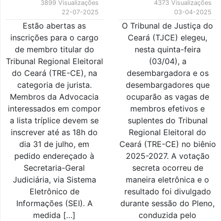
3899 Visualizações
4373 Visualizações
22-07-2025
03-04-2025
Estão abertas as
O Tribunal de Justiça do
inscrições para o cargo
Ceará (TJCE) elegeu,
de membro titular do
nesta quinta-feira
Tribunal Regional Eleitoral
(03/04), a
do Ceará (TRE-CE), na
desembargadora e os
categoria de jurista.
desembargadores que
Membros da Advocacia
ocuparão as vagas de
interessados em compor
membros efetivos e
a lista tríplice devem se
suplentes do Tribunal
inscrever até as 18h do
Regional Eleitoral do
dia 31 de julho, em
Ceará (TRE-CE) no biênio
pedido endereçado à
2025-2027. A votação
Secretaria-Geral
secreta ocorreu de
Judiciária, via Sistema
maneira eletrônica e o
Eletrônico de
resultado foi divulgado
Informações (SEI). A
durante sessão do Pleno,
medida […]
conduzida pelo