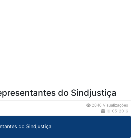
epresentantes do Sindjustiça
2846 Visualizações
19-05-2016
ntantes do Sindjustiça