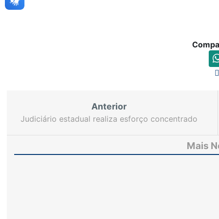
Compar
Anterior
Judiciário estadual realiza esforço concentrado
para julgamentos e baixas processuais em junho e
julho
Mais N