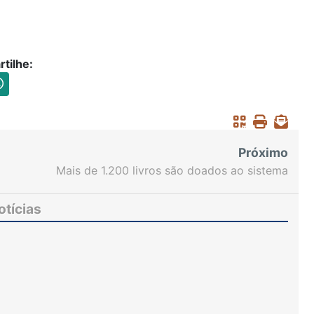
tilhe:
Próximo
Mais de 1.200 livros são doados ao sistema
prisional do Ceará em ação do Plano Pena Justa
otícias