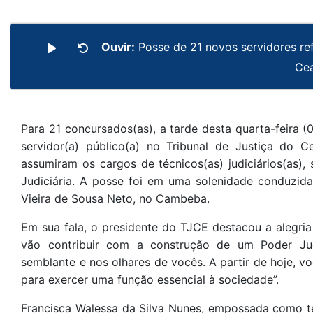
Ouvir:
Posse de 21 novos servidores ref
Ce
Para 21 concursados(as), a tarde desta quarta-feira 
servidor(a) público(a) no Tribunal de Justiça do C
assumiram os cargos de técnicos(as) judiciários(as)
Judiciária. A posse foi em uma solenidade conduzid
Vieira de Sousa Neto, no Cambeba.
Em sua fala, o presidente do TJCE destacou a alegri
vão contribuir com a construção de um Poder Judic
semblante e nos olhares de vocês. A partir de hoje, v
para exercer uma função essencial à sociedade”.
Francisca Walessa da Silva Nunes, empossada como té