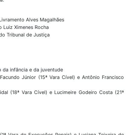
 Livramento Alves Magalhães
o Luiz Ximenes Rocha
do Tribunal de Justiça
o da infância e da juventude
Facundo Júnior (15ª Vara Cível) e Antônio Francisco
idal (18ª Vara Cível) e Lucimeire Godeiro Costa (21ª
 (1ª Vara de Execuções Penais) e Luciana Teixeira de