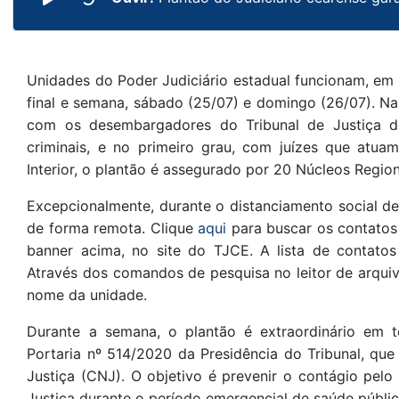
Unidades do Poder Judiciário estadual funcionam, em r
final e semana, sábado (25/07) e domingo (26/07). Na 
com os desembargadores do Tribunal de Justiça d
criminais, e no primeiro grau, com juízes que atua
Interior, o plantão é assegurado por 20 Núcleos Regi
Excepcionalmente, durante o distanciamento social d
de forma remota. Clique
aqui
para buscar os contatos
banner acima, no site do TJCE. A lista de contato
Através dos comandos de pesquisa no leitor de arqui
nome da unidade.
Durante a semana, o plantão é extraordinário em t
Portaria nº 514/2020 da Presidência do Tribunal, qu
Justiça (CNJ). O objetivo é prevenir o contágio pelo
Justiça durante o período emergencial de saúde públic