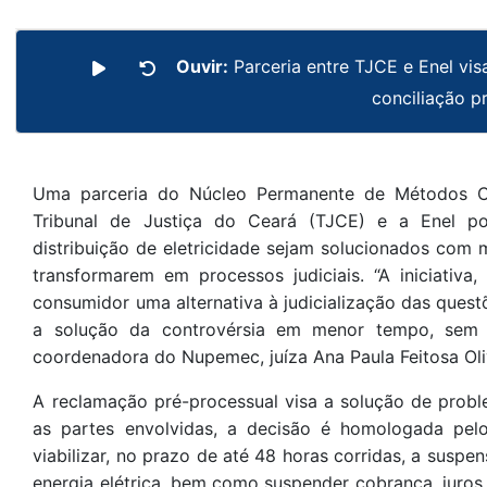
Ouvir:
Parceria entre TJCE e Enel vi
conciliação p
Uma parceria do Núcleo Permanente de Métodos C
Tribunal de Justiça do Ceará (TJCE) e a Enel po
distribuição de eletricidade sejam solucionados com 
transformarem em processos judiciais. “A iniciativa
consumidor uma alternativa à judicialização das ques
a solução da controvérsia em menor tempo, sem c
coordenadora do Nupemec, juíza Ana Paula Feitosa Oli
A reclamação pré-processual visa a solução de prob
as partes envolvidas, a decisão é homologada pel
viabilizar, no prazo de até 48 horas corridas, a susp
energia elétrica, bem como suspender cobrança, juros