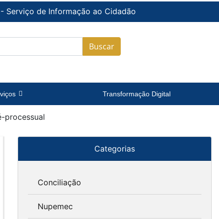
 - Serviço de Informação ao Cidadão
Buscar
viços
Transformação Digital
é-processual
Categorias
Conciliação
Nupemec