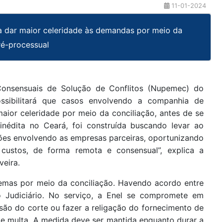
11-01-2024
sa dar maior celeridade às demandas por meio da
ré-processual
onsensuais de Solução de Conflitos (Nupemec) do
ssibilitará que casos envolvendo a companhia de
maior celeridade por meio da conciliação, antes de se
, inédita no Ceará, foi construída buscando levar ao
tões envolvendo as empresas parceiras, oportunizando
ustos, de forma remota e consensual”, explica a
veira.
lemas por meio da conciliação. Havendo acordo entre
o Judiciário. No serviço, a Enel se compromete em
ensão do corte ou fazer a religação do fornecimento de
 e multa. A medida deve ser mantida enquanto durar a