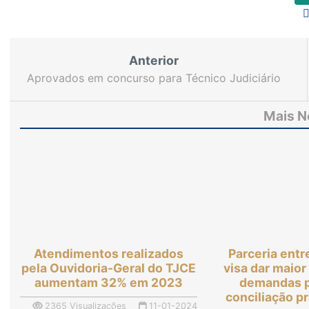
Anterior
Aprovados em concurso para Técnico Judiciário
escolhem comarcas de atuação
Mais N
Atendimentos realizados
Parceria entr
pela Ouvidoria-Geral do TJCE
visa dar maior
aumentam 32% em 2023
demandas p
conciliação p
2365 Visualizações
11-01-2024