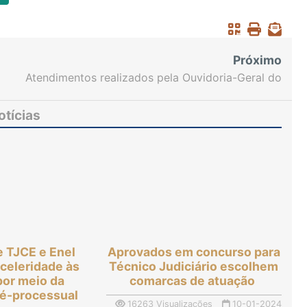
Próximo
Atendimentos realizados pela Ouvidoria-Geral do
TJCE aumentam 32% em 2023
otícias
e TJCE e Enel
Aprovados em concurso para
 celeridade às
Técnico Judiciário escolhem
or meio da
comarcas de atuação
ré-processual
16263 Visualizações
10-01-2024