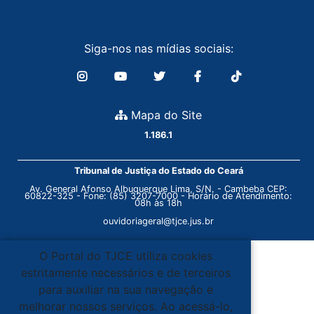
Siga-nos nas mídias sociais:
Mapa do Site
1.186.1
Tribunal de Justiça do Estado do Ceará
Av. General Afonso Albuquerque Lima, S/N. - Cambeba CEP:
60822-325 - Fone: (85) 3207-7000 - Horário de Atendimento:
08h às 18h
ouvidoriageral@tjce.jus.br
O Portal do TJCE utiliza cookies
estritamente necessários e de terceiros
para auxiliar na sua navegação e
melhorar nossos serviços. Ao acessá-lo,