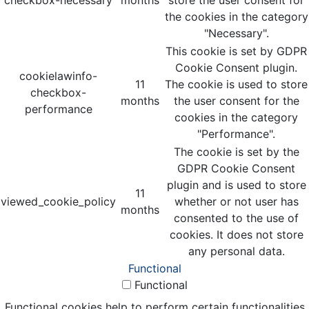
checkbox-necessary
months
store the user consent for
the cookies in the category
"Necessary".
This cookie is set by GDPR
Cookie Consent plugin.
cookielawinfo-
11
The cookie is used to store
checkbox-
months
the user consent for the
performance
cookies in the category
"Performance".
The cookie is set by the
GDPR Cookie Consent
plugin and is used to store
11
viewed_cookie_policy
whether or not user has
months
consented to the use of
cookies. It does not store
any personal data.
Functional
Functional
Functional cookies help to perform certain functionalities