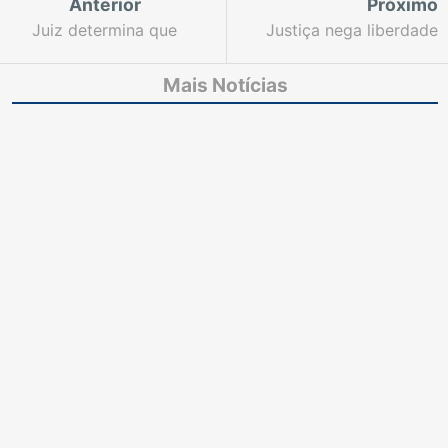
Anterior
Próximo
Juiz determina que
Justiça nega liberdade
prefeita realize obras
para acusada de
de serviços essenciais
traficar drogas no
Mais Notícias
no Município de Jardim
bairro Ancuri