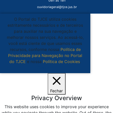
08h às 18h
ouvidoriageral@tjce.jus.br
O Portal do TJCE utiliza cookies
estritamente necessários e de terceiros
para auxiliar na sua navegação e
melhorar nossos serviços. Ao acessá-lo,
você está ciente de que usamos esses
recursos, conforme nossa
Política de
Privacidade para Navegação no Portal
do TJCE
e nossa
Política de Cookies
.
Ciente
Fechar
Privacy Overview
This website uses cookies to improve your experience
while you navigate through the website. Out of these, the