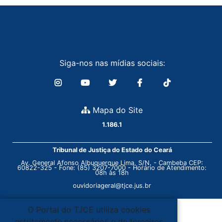
Siga-nos nas mídias sociais:
Mapa do Site
1.186.1
Tribunal de Justiça do Estado do Ceará
Av. General Afonso Albuquerque Lima, S/N. - Cambeba CEP:
60822-325 - Fone: (85) 3207-7000 - Horário de Atendimento:
08h às 18h
ouvidoriageral@tjce.jus.br
O Portal do TJCE utiliza cookies
estritamente necessários e de terceiros