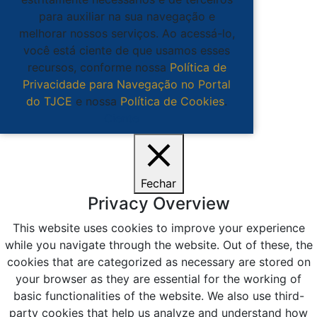
para auxiliar na sua navegação e
melhorar nossos serviços. Ao acessá-lo,
você está ciente de que usamos esses
recursos, conforme nossa
Política de
Privacidade para Navegação no Portal
do TJCE
e nossa
Política de Cookies
.
Ciente
Fechar
Privacy Overview
This website uses cookies to improve your experience
while you navigate through the website. Out of these, the
cookies that are categorized as necessary are stored on
your browser as they are essential for the working of
basic functionalities of the website. We also use third-
party cookies that help us analyze and understand how