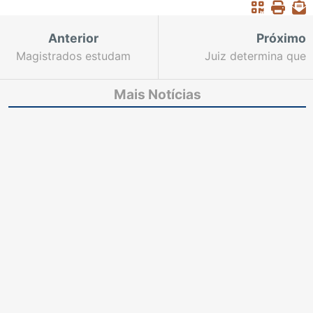
Anterior
Próximo
Magistrados estudam
Juiz determina que
estratégias para
prefeita realize obras
agilizar trabalhos nas
de serviços essenciais
Mais Notícias
Secretarias Judiciárias
no Município de Jardim
de Família