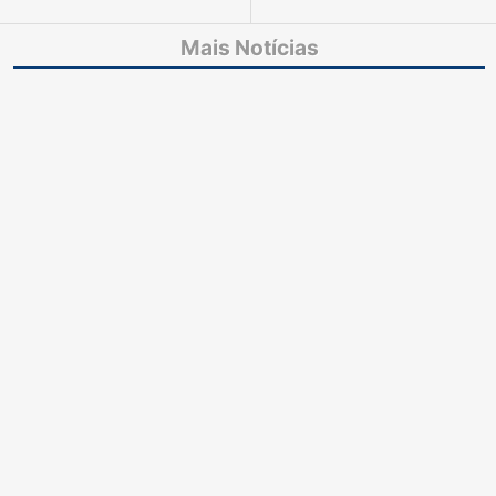
receber R$ 7 mil da
mais de 55 kg de
Telemar por inscrição
maconha deve
Mais Notícias
indevida no SPC
permanecer presa