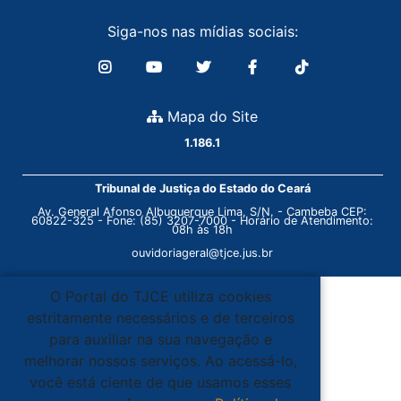
Siga-nos nas mídias sociais:
Mapa do Site
1.186.1
Tribunal de Justiça do Estado do Ceará
Av. General Afonso Albuquerque Lima, S/N. - Cambeba CEP:
60822-325 - Fone: (85) 3207-7000 - Horário de Atendimento:
08h às 18h
ouvidoriageral@tjce.jus.br
O Portal do TJCE utiliza cookies
estritamente necessários e de terceiros
para auxiliar na sua navegação e
melhorar nossos serviços. Ao acessá-lo,
você está ciente de que usamos esses