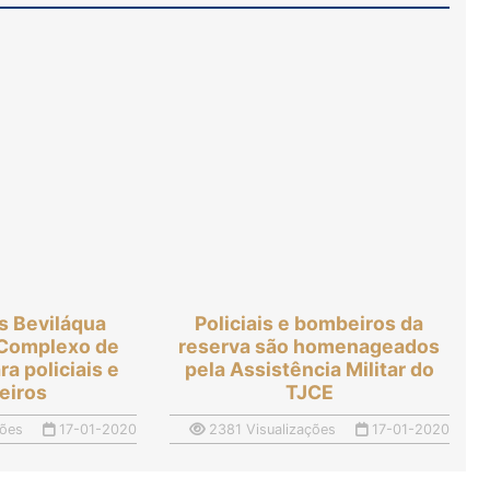
s Beviláqua
Policiais e bombeiros da
 Complexo de
reserva são homenageados
a policiais e
pela Assistência Militar do
eiros
TJCE
ções
17-01-2020
2381 Visualizações
17-01-2020