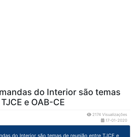
mandas do Interior são temas
e TJCE e OAB-CE
2174 Visualizações
17-01-2020
das do Interior são temas de reunião entre TJCE e