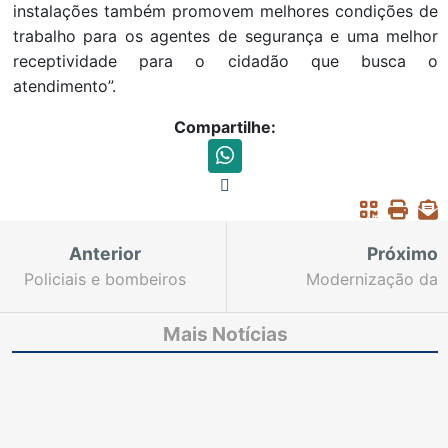
instalações também promovem melhores condições de
trabalho para os agentes de segurança e uma melhor
receptividade para o cidadão que busca o
atendimento”.
Compartilhe:
Anterior
Próximo
Policiais e bombeiros
Modernização da
da reserva são
Justiça e demandas do
homenageados pela
Interior são temas de
Mais Notícias
Assistência Militar do
reunião entre TJCE e
TJCE
OAB-CE