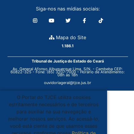
Siga-nos nas mídias sociais:
Mapa do Site
1.186.1
Tribunal de Justiça do Estado do Ceará
Av. General Afonso Albuquerque Lima, S/N. - Cambeba CEP:
60822-325 - Fone: (85) 3207-7000 - Horário de Atendimento:
08h às 18h
ouvidoriageral@tjce.jus.br
O Portal do TJCE utiliza cookies
estritamente necessários e de terceiros
para auxiliar na sua navegação e
melhorar nossos serviços. Ao acessá-lo,
você está ciente de que usamos esses
recursos, conforme nossa
Política de