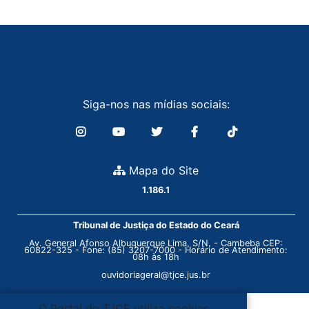
Siga-nos nas mídias sociais:
Mapa do Site
1.186.1
Tribunal de Justiça do Estado do Ceará
Av. General Afonso Albuquerque Lima, S/N. - Cambeba CEP:
60822-325 - Fone: (85) 3207-7000 - Horário de Atendimento:
08h às 18h
ouvidoriageral@tjce.jus.br
O Portal do TJCE utiliza cookies