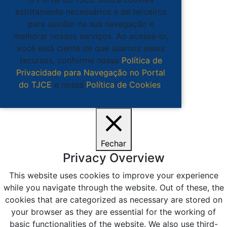
estritamente necessários e de terceiros
para auxiliar na sua navegação e
melhorar nossos serviços. Ao acessá-lo,
você está ciente de que usamos esses
recursos, conforme nossa
Política de
Privacidade para Navegação no Portal
do TJCE
e nossa
Política de Cookies
.
Ciente
Fechar
Privacy Overview
This website uses cookies to improve your experience
while you navigate through the website. Out of these, the
cookies that are categorized as necessary are stored on
your browser as they are essential for the working of
basic functionalities of the website. We also use third-