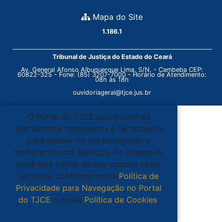
Mapa do Site
1.186.1
Tribunal de Justiça do Estado do Ceará
Av. General Afonso Albuquerque Lima, S/N. - Cambeba CEP:
60822-325 - Fone: (85) 3207-7000 - Horário de Atendimento:
08h às 18h
ouvidoriageral@tjce.jus.br
O Portal do TJCE utiliza cookies
estritamente necessários e de terceiros
para auxiliar na sua navegação e
melhorar nossos serviços. Ao acessá-lo,
você está ciente de que usamos esses
recursos, conforme nossa
Política de
Privacidade para Navegação no Portal
do TJCE
e nossa
Política de Cookies
.
Ciente