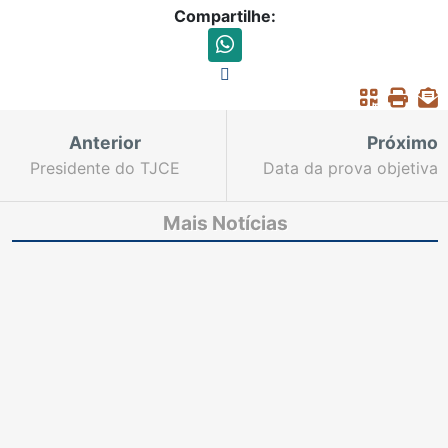
Compartilhe:
Anterior
Próximo
Presidente do TJCE
Data da prova objetiva
recebe visita de juiz
do concurso para juiz
auxiliar do Conselho
substituto do Tribunal
Mais Notícias
Nacional de Justiça
de Justiça ainda será
definida