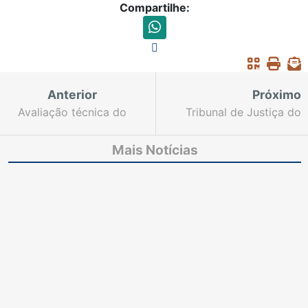
Compartilhe:
Anterior
Próximo
Avaliação técnica do
Tribunal de Justiça do
BID destaca que
Ceará bate metas de
Promojud do TJCE vem
produtividade e
Mais Notícias
se desenvolvendo de
registra aumento de
forma “espetacular”
10% nos processos
baixados em 2023