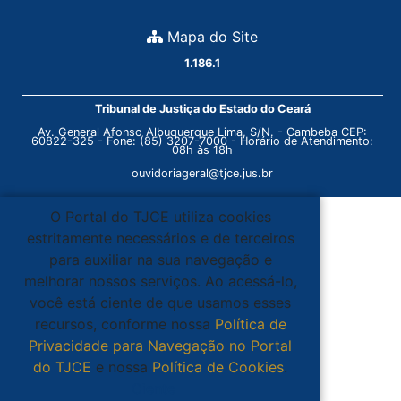
Mapa do Site
1.186.1
Tribunal de Justiça do Estado do Ceará
Av. General Afonso Albuquerque Lima, S/N. - Cambeba CEP:
60822-325 - Fone: (85) 3207-7000 - Horário de Atendimento:
08h às 18h
ouvidoriageral@tjce.jus.br
O Portal do TJCE utiliza cookies
estritamente necessários e de terceiros
para auxiliar na sua navegação e
melhorar nossos serviços. Ao acessá-lo,
você está ciente de que usamos esses
recursos, conforme nossa
Política de
Privacidade para Navegação no Portal
do TJCE
e nossa
Política de Cookies
.
Ciente