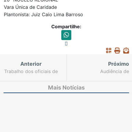
Vara Única de Caridade
Plantonista: Juiz Caio Lima Barroso
Compartilhe:
Anterior
Próximo
Trabalho dos oficiais de
Audiência de
Justiça durante plantão
conciliação por
extraordinário é
videoconferência põe
Mais Notícias
essencial para garantir
fim a processo em
cumprimento de
apenas uma semana na
decisões
Comarca de Nova
Olinda