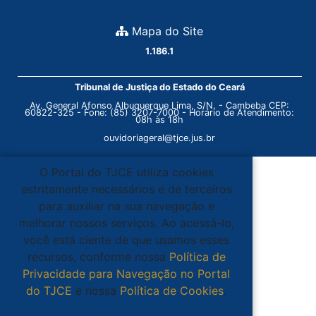
Mapa do Site
1.186.1
Tribunal de Justiça do Estado do Ceará
Av. General Afonso Albuquerque Lima, S/N. - Cambeba CEP:
60822-325 - Fone: (85) 3207-7000 - Horário de Atendimento:
08h às 18h
ouvidoriageral@tjce.jus.br
O Portal do TJCE utiliza cookies
estritamente necessários e de terceiros
para auxiliar na sua navegação e
melhorar nossos serviços. Ao acessá-lo,
você está ciente de que usamos esses
recursos, conforme nossa
Política de
Privacidade para Navegação no Portal
do TJCE
e nossa
Política de Cookies
.
Ciente