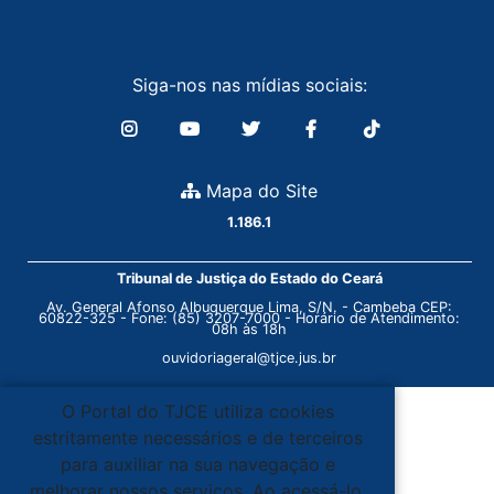
Siga-nos nas mídias sociais:
Mapa do Site
1.186.1
Tribunal de Justiça do Estado do Ceará
Av. General Afonso Albuquerque Lima, S/N. - Cambeba CEP:
60822-325 - Fone: (85) 3207-7000 - Horário de Atendimento:
08h às 18h
ouvidoriageral@tjce.jus.br
O Portal do TJCE utiliza cookies
estritamente necessários e de terceiros
para auxiliar na sua navegação e
melhorar nossos serviços. Ao acessá-lo,