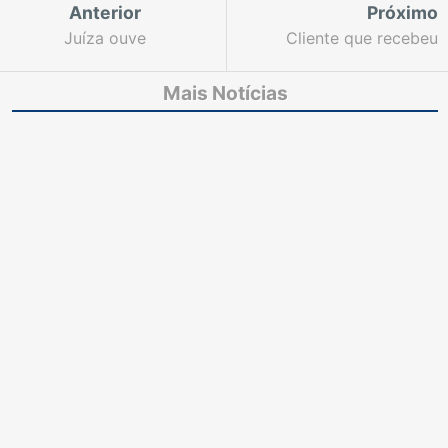
Anterior
Próximo
Juíza ouve
Cliente que recebeu
testemunhas de
cobrança ilegal deve
acusação de caso que
receber R$ 8 mil de
Mais Notícias
envolve sumiço de
indenização
frentista