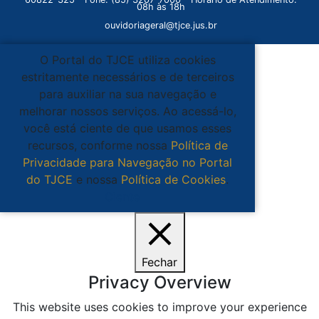
08h às 18h
ouvidoriageral@tjce.jus.br
O Portal do TJCE utiliza cookies
estritamente necessários e de terceiros
para auxiliar na sua navegação e
melhorar nossos serviços. Ao acessá-lo,
você está ciente de que usamos esses
recursos, conforme nossa
Política de
Privacidade para Navegação no Portal
do TJCE
e nossa
Política de Cookies
.
Ciente
Fechar
Privacy Overview
This website uses cookies to improve your experience