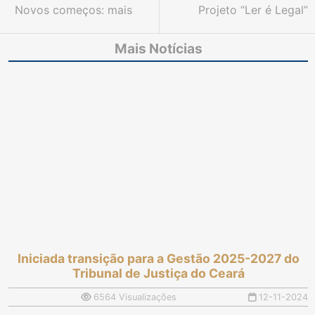
Novos começos: mais
Projeto “Ler é Legal”
de 1.200 acordos são
promove inclusão com
firmados pelo TJCE na
treinamento em Libras
Mais Notícias
XIX Semana da
para colaboradores da
Conciliação
Justiça
Iniciada transição para a Gestão 2025-2027 do
Tribunal de Justiça do Ceará
6564 Visualizações
12-11-2024