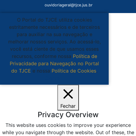
ouvidoriageral@tjce.jus.br
O Portal do TJCE utiliza cookies
estritamente necessários e de terceiros
para auxiliar na sua navegação e
melhorar nossos serviços. Ao acessá-lo,
você está ciente de que usamos esses
recursos, conforme nossa
Política de
Privacidade para Navegação no Portal
do TJCE
e nossa
Política de Cookies
.
Ciente
Fechar
Privacy Overview
This website uses cookies to improve your experience
while you navigate through the website. Out of these, the