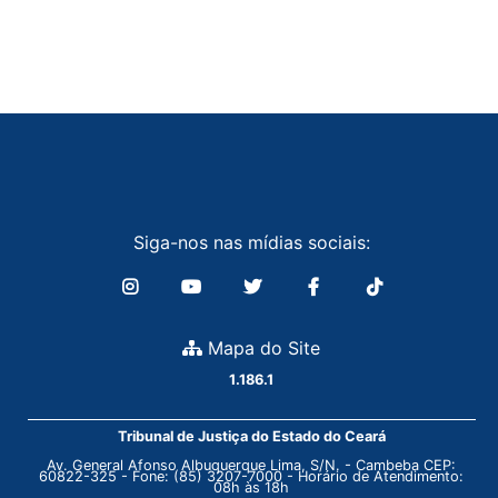
Siga-nos nas mídias sociais:
Mapa do Site
1.186.1
Tribunal de Justiça do Estado do Ceará
Av. General Afonso Albuquerque Lima, S/N. - Cambeba CEP:
60822-325 - Fone: (85) 3207-7000 - Horário de Atendimento:
08h às 18h