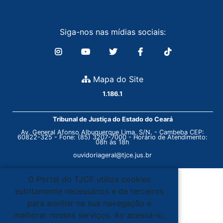
Siga-nos nas mídias sociais:
Mapa do Site
1.186.1
Tribunal de Justiça do Estado do Ceará
Av. General Afonso Albuquerque Lima, S/N. - Cambeba CEP:
60822-325 - Fone: (85) 3207-7000 - Horário de Atendimento:
08h às 18h
ouvidoriageral@tjce.jus.br
O Portal do TJCE utiliza cookies
estritamente necessários e de terceiros
para auxiliar na sua navegação e
melhorar nossos serviços. Ao acessá-lo,