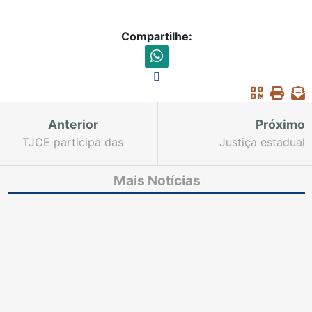
Compartilhe:
Anterior
Próximo
TJCE participa das
Justiça estadual
comemorações de 90
compartilha dicas de
anos do Tribunal de
como adotar o
Mais Notícias
Contas do Ceará
consumo consciente no
dia a dia