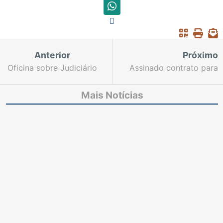
Anterior
Próximo
Oficina sobre Judiciário
Assinado contrato para
e Saúde é aberta no
construção do novo
Fórum com presença
Fórum da Comarca de
Mais Notícias
da vice-presidente do
Várzea Alegre
TJCE