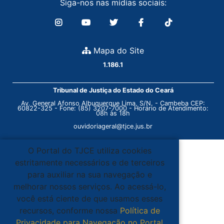
Siga-nos nas mídias sociais:
Mapa do Site
1.186.1
Tribunal de Justiça do Estado do Ceará
Av. General Afonso Albuquerque Lima, S/N. - Cambeba CEP:
60822-325 - Fone: (85) 3207-7000 - Horário de Atendimento:
08h às 18h
ouvidoriageral@tjce.jus.br
O Portal do TJCE utiliza cookies
estritamente necessários e de terceiros
para auxiliar na sua navegação e
melhorar nossos serviços. Ao acessá-lo,
você está ciente de que usamos esses
recursos, conforme nossa
Política de
Privacidade para Navegação no Portal