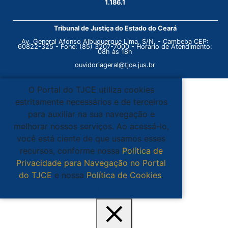
1.186.1
Tribunal de Justiça do Estado do Ceará
Av. General Afonso Albuquerque Lima, S/N. - Cambeba CEP:
60822-325 - Fone: (85) 3207-7000 - Horário de Atendimento:
08h às 18h
ouvidoriageral@tjce.jus.br
O Portal do TJCE utiliza cookies
estritamente necessários e de terceiros
para auxiliar na sua navegação e
melhorar nossos serviços. Ao acessá-lo,
você está ciente de que usamos esses
recursos, conforme nossa
Política de
Privacidade para Navegação no Portal
do TJCE
e nossa
Política de Cookies
.
Ciente