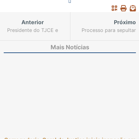
Anterior
Próximo
Presidente do TJCE e
Processo para sepultar
juízes falam sobre a
vítima de Covid-19,
importância das
cuja família enterrou
Mais Notícias
teleaudiências durante
corpo errado, tramita
a pandemia
em menos de 24 horas
no Judiciário