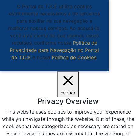
O Portal do TJCE utiliza cookies
estritamente necessários e de terceiros
para auxiliar na sua navegação e
melhorar nossos serviços. Ao acessá-lo,
você está ciente de que usamos esses
recursos, conforme nossa
Política de
Privacidade para Navegação no Portal
do TJCE
e nossa
Política de Cookies
.
Ciente
Fechar
Privacy Overview
This website uses cookies to improve your experience
while you navigate through the website. Out of these, the
cookies that are categorized as necessary are stored on
your browser as they are essential for the working of