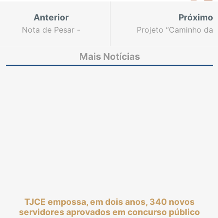
Anterior
Próximo
Nota de Pesar -
Projeto “Caminho da
desembargador
Visibilidade” realiza
aposentado Raimundo
ação de registro civil
Mais Notícias
Eymard Ribeiro de
para moradores de rua
Amoreira
TJCE empossa, em dois anos, 340 novos
servidores aprovados em concurso público