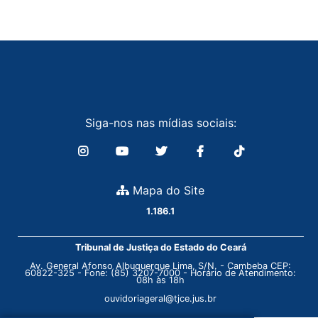
Siga-nos nas mídias sociais:
Mapa do Site
1.186.1
Tribunal de Justiça do Estado do Ceará
Av. General Afonso Albuquerque Lima, S/N. - Cambeba CEP:
60822-325 - Fone: (85) 3207-7000 - Horário de Atendimento:
08h às 18h
ouvidoriageral@tjce.jus.br