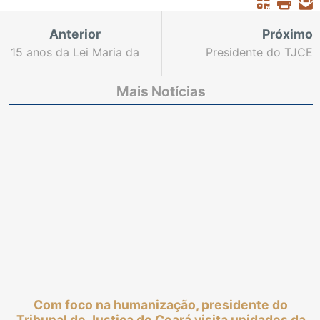
Anterior
Próximo
15 anos da Lei Maria da
Presidente do TJCE
Penha: magistrados
participa de evento
cearenses destacam
comemorativo pelos 96
Mais Notícias
avanços, conquistas e
anos do Corpo de
desafios enfrentados
Bombeiros do Estado
Com foco na humanização, presidente do
Tribunal de Justiça do Ceará visita unidades da