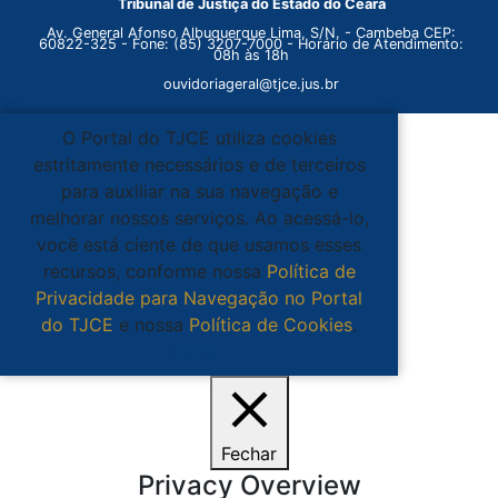
Tribunal de Justiça do Estado do Ceará
Av. General Afonso Albuquerque Lima, S/N. - Cambeba CEP:
60822-325 - Fone: (85) 3207-7000 - Horário de Atendimento:
08h às 18h
ouvidoriageral@tjce.jus.br
O Portal do TJCE utiliza cookies
estritamente necessários e de terceiros
para auxiliar na sua navegação e
melhorar nossos serviços. Ao acessá-lo,
você está ciente de que usamos esses
recursos, conforme nossa
Política de
Privacidade para Navegação no Portal
do TJCE
e nossa
Política de Cookies
.
Ciente
Fechar
Privacy Overview