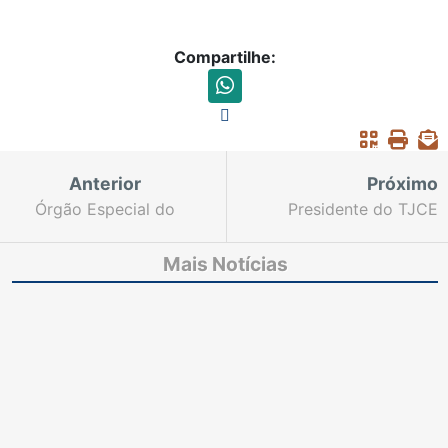
Compartilhe:
Anterior
Próximo
Órgão Especial do
Presidente do TJCE
TJCE aprova criação
participa da
de Cejuscs Regionais
comemoração dos 30
Mais Notícias
anos de existência do
Sindicato dos Oficiais
de Justiça