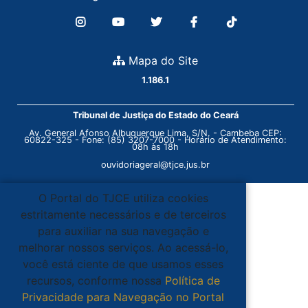
Mapa do Site
1.186.1
Tribunal de Justiça do Estado do Ceará
Av. General Afonso Albuquerque Lima, S/N. - Cambeba CEP:
60822-325 - Fone: (85) 3207-7000 - Horário de Atendimento:
08h às 18h
ouvidoriageral@tjce.jus.br
O Portal do TJCE utiliza cookies
estritamente necessários e de terceiros
para auxiliar na sua navegação e
melhorar nossos serviços. Ao acessá-lo,
você está ciente de que usamos esses
recursos, conforme nossa
Política de
Privacidade para Navegação no Portal