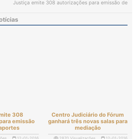
Justiça emite 308 autorizações para emissão de
passaportes
otícias
emite 308
Centro Judiciário do Fórum
 para emissão
ganhará três novas salas para
aportes
mediação
ções
12-01-2016
2870 Visualizações
12-01-2016