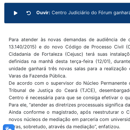
Ouvir:
Centro Judiciário do Fórum ganhar
Para atender às novas demandas de audiência de co
13.140/2015) e do novo Código de Processo Civil (C
Cidadania de Fortaleza (Cejusc) terá suas instalaç
definidas na manhã desta terça-feira (12/01), duran
unidade ganhará três novas salas para a realização d
Varas da Fazenda Pública.
De acordo com o supervisor do Núcleo Permanente 
Tribunal de Justiça do Ceará (TJCE), desembargad
Centro é necessária para que se consiga efetivar o q
Para ele, “atender as diretrizes processuais significa d
Ainda conforme o magistrado, após reestruturar o C
novos núcleos de mediação em parceria com universida
varas, sobretudo, através da mediação”, enfatizou.