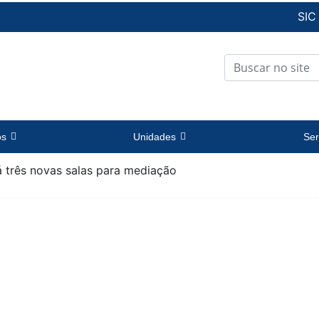
SIC
os
Unidades
Ser
á três novas salas para mediação