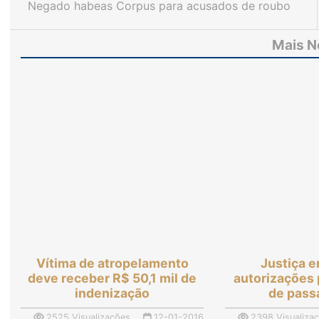
Negado habeas Corpus para acusados de roubo
qualificado em São Benedito
Mais N
Vítima de atropelamento
Justiça 
deve receber R$ 50,1 mil de
autorizações
indenização
de pass
2525 Visualizações
12-01-2016
2398 Visualiza