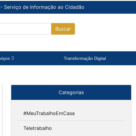
 - Serviço de Informação ao Cidadão
Buscar
viços
Transformação Digital
Categorias
#MeuTrabalhoEmCasa
Teletrabalho