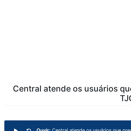
Central atende os usuários q
TJ
Ouvir:
Central atende os usuários que pr