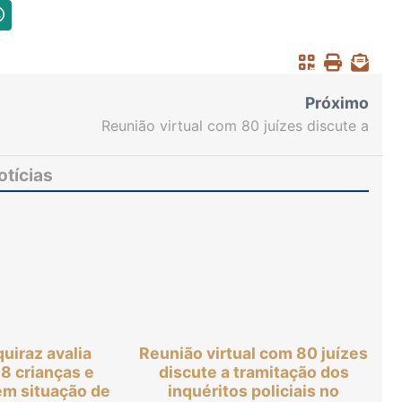
Próximo
Reunião virtual com 80 juízes discute a
tramitação dos inquéritos policiais no Judiciário
otícias
quiraz avalia
Reunião virtual com 80 juízes
18 crianças e
discute a tramitação dos
em situação de
inquéritos policiais no