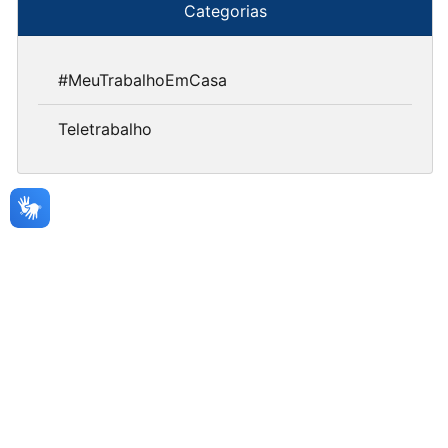
Categorias
#MeuTrabalhoEmCasa
Teletrabalho