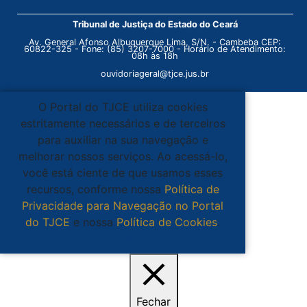
Tribunal de Justiça do Estado do Ceará
Av. General Afonso Albuquerque Lima, S/N. - Cambeba CEP:
60822-325 - Fone: (85) 3207-7000 - Horário de Atendimento:
08h às 18h
ouvidoriageral@tjce.jus.br
O Portal do TJCE utiliza cookies
estritamente necessários e de terceiros
para auxiliar na sua navegação e
melhorar nossos serviços. Ao acessá-lo,
você está ciente de que usamos esses
recursos, conforme nossa
Política de
Privacidade para Navegação no Portal
do TJCE
e nossa
Política de Cookies
.
Ciente
Fechar