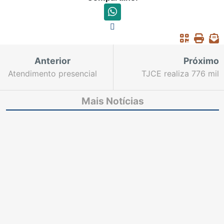
Anterior
Próximo
Atendimento presencial
TJCE realiza 776 mil
em cartórios cearenses
movimentações
está suspenso até 20
processuais nas três
Mais Notícias
de abril
primeiras semanas de
TeleTrabalho