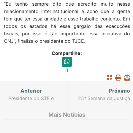
“Eu tenho sempre dito que acredito muito nesse
relacionamento interinstitucional e acho que a gente
tem que ter essa unidade e esse trabalho conjunto. Em
todos os estados há esse gargalo das execuções
fiscais, por isso é tão importante essa iniciativa do
CNJ”, finaliza o presidente do TJCE.
Compartilhe:
Anterior
Próximo
Presidente do STF e
25ª Semana da Justiça
CNJ participa de
pela Paz em Casa soma
evento na Esmec para
255 audiências
Mais Notícias
promover Programa
realizadas pelo TJCE
Justiça 4.0