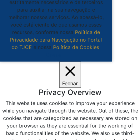
estritamente necessários e de terceiros
para auxiliar na sua navegação e
melhorar nossos serviços. Ao acessá-lo,
você está ciente de que usamos esses
recursos, conforme nossa
Política de
Privacidade para Navegação no Portal
do TJCE
e nossa
Política de Cookies
.
Ciente
Fechar
Privacy Overview
This website uses cookies to improve your experience
while you navigate through the website. Out of these, the
cookies that are categorized as necessary are stored on
your browser as they are essential for the working of
basic functionalities of the website. We also use third-