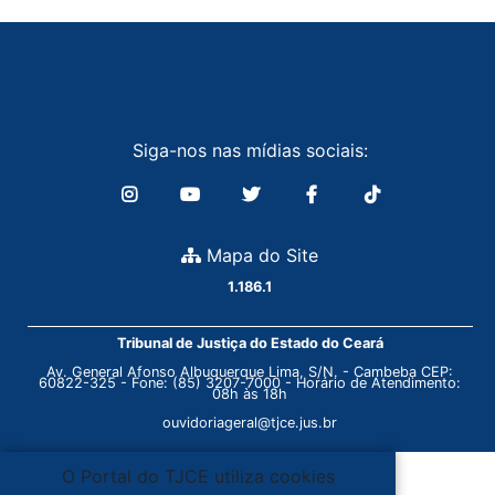
Siga-nos nas mídias sociais:
Mapa do Site
1.186.1
Tribunal de Justiça do Estado do Ceará
Av. General Afonso Albuquerque Lima, S/N. - Cambeba CEP:
60822-325 - Fone: (85) 3207-7000 - Horário de Atendimento:
08h às 18h
ouvidoriageral@tjce.jus.br
O Portal do TJCE utiliza cookies