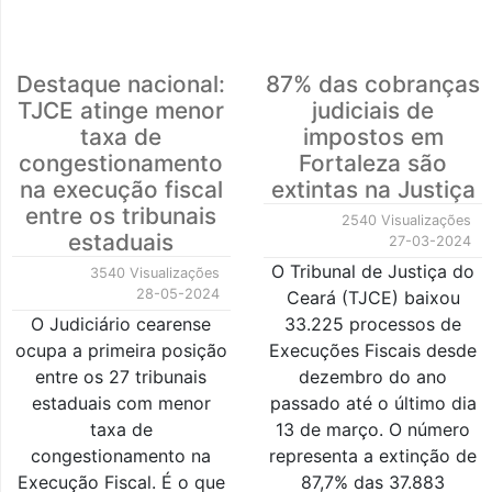
Destaque nacional:
87% das cobranças
TJCE atinge menor
judiciais de
taxa de
impostos em
congestionamento
Fortaleza são
na execução fiscal
extintas na Justiça
entre os tribunais
2540 Visualizações
estaduais
27-03-2024
O Tribunal de Justiça do
3540 Visualizações
28-05-2024
Ceará (TJCE) baixou
O Judiciário cearense
33.225 processos de
ocupa a primeira posição
Execuções Fiscais desde
entre os 27 tribunais
dezembro do ano
estaduais com menor
passado até o último dia
taxa de
13 de março. O número
congestionamento na
representa a extinção de
Execução Fiscal. É o que
87,7% das 37.883