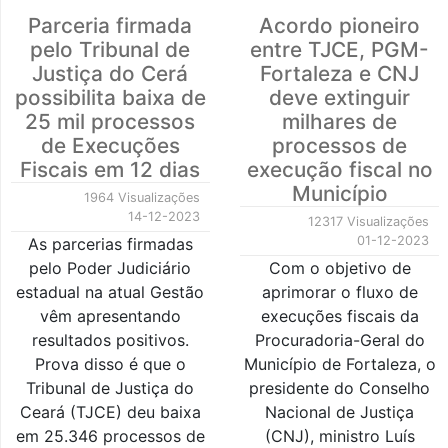
Parceria firmada
Acordo pioneiro
pelo Tribunal de
entre TJCE, PGM-
Justiça do Cerá
Fortaleza e CNJ
possibilita baixa de
deve extinguir
25 mil processos
milhares de
de Execuções
processos de
Fiscais em 12 dias
execução fiscal no
Município
1964 Visualizações
14-12-2023
12317 Visualizações
01-12-2023
As parcerias firmadas
pelo Poder Judiciário
Com o objetivo de
estadual na atual Gestão
aprimorar o fluxo de
vêm apresentando
execuções fiscais da
resultados positivos.
Procuradoria-Geral do
Prova disso é que o
Município de Fortaleza, o
Tribunal de Justiça do
presidente do Conselho
Ceará (TJCE) deu baixa
Nacional de Justiça
em 25.346 processos de
(CNJ), ministro Luís