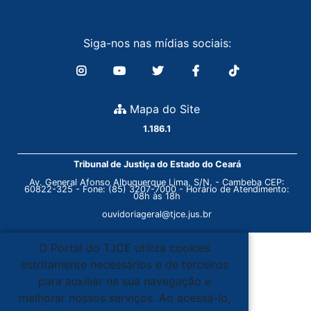
Siga-nos nas mídias sociais:
Mapa do Site
1.186.1
Tribunal de Justiça do Estado do Ceará
Av. General Afonso Albuquerque Lima, S/N. - Cambeba CEP:
60822-325 - Fone: (85) 3207-7000 - Horário de Atendimento:
08h às 18h
ouvidoriageral@tjce.jus.br
O Portal do TJCE utiliza cookies
estritamente necessários e de terceiros
para auxiliar na sua navegação e
melhorar nossos serviços. Ao acessá-lo,