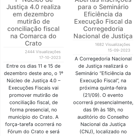
Justiça 4.0 realiza
para o Seminário
em dezembro
Eficiência da
mutirão de
Execução Fiscal da
conciliação fiscal
Corregedoria
na Comarca do
Nacional de Justiça
Crato
1682 Visualizações
15-09-2023
2444 Visualizações
17-10-2023
A Corregedoria Nacional
Entre os dias 11 e 15 de
de Justiça realizará o
dezembro deste ano, o 1º
Seminário “Eficiência da
Núcleo de Justiça 4.0 –
Execução Fiscal”, na
Execuções Fiscais vai
próxima quinta-feira
promover mutirão de
(21/09). O evento
conciliação fiscal, de
ocorrerá presencialmente,
forma presencial, no
das 9h às 18h, no
município do Crato. A
auditório do Conselho
força-tarefa ocorrerá no
Nacional da Justiça
Fórum do Crato e será
(CNJ), localizado no