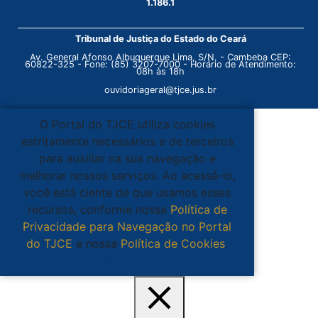
1.186.1
Tribunal de Justiça do Estado do Ceará
Av. General Afonso Albuquerque Lima, S/N. - Cambeba CEP:
60822-325 - Fone: (85) 3207-7000 - Horário de Atendimento:
08h às 18h
ouvidoriageral@tjce.jus.br
O Portal do TJCE utiliza cookies
estritamente necessários e de terceiros
para auxiliar na sua navegação e
melhorar nossos serviços. Ao acessá-lo,
você está ciente de que usamos esses
recursos, conforme nossa
Política de
Privacidade para Navegação no Portal
do TJCE
e nossa
Política de Cookies
.
Ciente