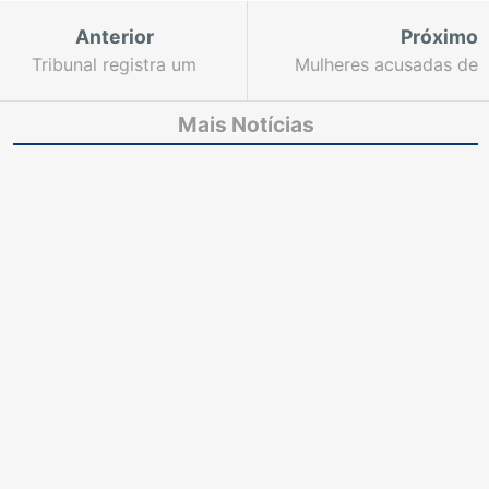
Anterior
Próximo
Tribunal registra um
Mulheres acusadas de
habeas corpus, um
tráfico são condenadas
agravo e uma petição
a mais de 10 anos de
Mais Notícias
durante plantão
prisão