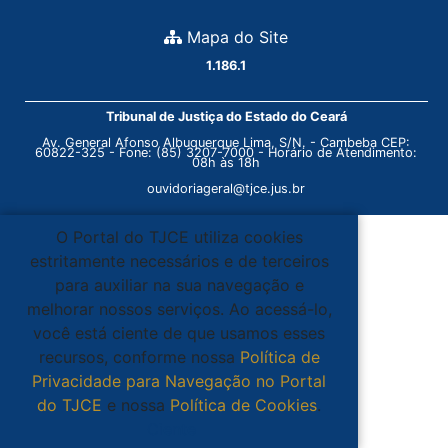
Mapa do Site
1.186.1
Tribunal de Justiça do Estado do Ceará
Av. General Afonso Albuquerque Lima, S/N. - Cambeba CEP:
60822-325 - Fone: (85) 3207-7000 - Horário de Atendimento:
08h às 18h
ouvidoriageral@tjce.jus.br
O Portal do TJCE utiliza cookies
estritamente necessários e de terceiros
para auxiliar na sua navegação e
melhorar nossos serviços. Ao acessá-lo,
você está ciente de que usamos esses
recursos, conforme nossa
Política de
Privacidade para Navegação no Portal
do TJCE
e nossa
Política de Cookies
.
Ciente