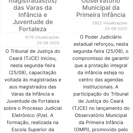
magistradas(os)
Observatório
das Varas da
Municipal da
Infância e
Primeira Infância
Juventude de
2922 Visualizações
Fortaleza
25-08-2025
O Poder Judiciário
6176 Visualizações
25-08-2025
estadual reforçou, nesta
O Tribunal de Justiça do
segunda-feira (25/08), o
Ceará (TJCE) iniciou,
compromisso de garantir
nesta segunda-feira
que a proteção integral
(25/08), capacitação
da infância esteja no
voltada às magistradas e
centro das agendas
aos magistrados das
institucionais. A
Varas da Infância e
participação do Tribunal
Juventude de Fortaleza
de Justiça do Ceará
sobre o Processo Judicial
(TJCE) no lançamento do
Eletrônico (PJe). A
Observatório Municipal
formação, realizada na
da Primeira Infância
Escola Superior da
(OMPI), promovido pelo