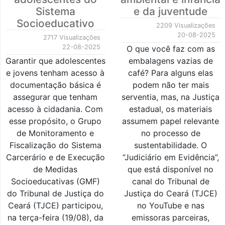
Sistema
e da juventude
Socioeducativo
2209 Visualizações
20-08-2025
2717 Visualizações
22-08-2025
O que você faz com as
Garantir que adolescentes
embalagens vazias de
e jovens tenham acesso à
café? Para alguns elas
documentação básica é
podem não ter mais
assegurar que tenham
serventia, mas, na Justiça
acesso à cidadania. Com
estadual, os materiais
esse propósito, o Grupo
assumem papel relevante
de Monitoramento e
no processo de
Fiscalização do Sistema
sustentabilidade. O
Carcerário e de Execução
“Judiciário em Evidência”,
de Medidas
que está disponível no
Socioeducativas (GMF)
canal do Tribunal de
do Tribunal de Justiça do
Justiça do Ceará (TJCE)
Ceará (TJCE) participou,
no YouTube e nas
na terça-feira (19/08), da
emissoras parceiras,