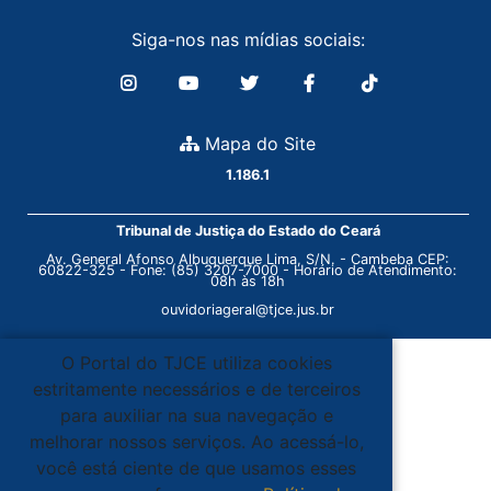
Siga-nos nas mídias sociais:
Mapa do Site
1.186.1
Tribunal de Justiça do Estado do Ceará
Av. General Afonso Albuquerque Lima, S/N. - Cambeba CEP:
60822-325 - Fone: (85) 3207-7000 - Horário de Atendimento:
08h às 18h
ouvidoriageral@tjce.jus.br
O Portal do TJCE utiliza cookies
estritamente necessários e de terceiros
para auxiliar na sua navegação e
melhorar nossos serviços. Ao acessá-lo,
você está ciente de que usamos esses