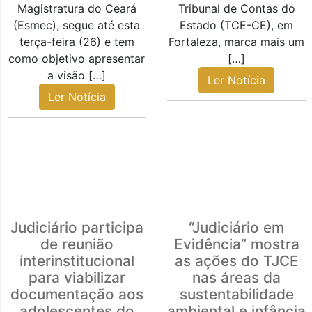
Magistratura do Ceará
Tribunal de Contas do
(Esmec), segue até esta
Estado (TCE-CE), em
terça-feira (26) e tem
Fortaleza, marca mais um
como objetivo apresentar
[…]
a visão […]
Ler Notícia
Ler Notícia
Judiciário participa
“Judiciário em
de reunião
Evidência” mostra
interinstitucional
as ações do TJCE
para viabilizar
nas áreas da
documentação aos
sustentabilidade
adolescentes do
ambiental e infância