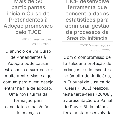
Mais de 50
TJCE desenvolve
participantes
ferramenta que
iniciam Curso de
concentra dados
Pretendentes à
estatísticos para
Adoção promovido
aprimorar gestão
pelo TJCE
de processos da
área da infância
4817 Visualizações
28-08-2025
2520 Visualizações
26-08-2025
O anúncio de um Curso
de Pretendentes à
Com o compromisso de
Adoção pode causar
fortalecer a proteção de
estranheza e surpreender
crianças e adolescentes
muita gente. Mas é algo
no âmbito do Judiciário,
comum para quem deseja
o Tribunal de Justiça do
entrar na fila de adoção.
Ceará (TJCE) realizou,
Uma nova turma da
nesta terça-feira (26/08),
formação para
a apresentação do Painel
candidatos a pais/mães
de Power BI da Infância,
de crianças e
ferramenta desenvolvida