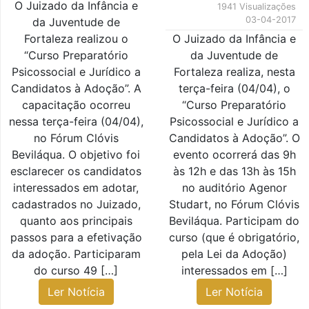
O Juizado da Infância e
1941 Visualizações
03-04-2017
da Juventude de
Fortaleza realizou o
O Juizado da Infância e
“Curso Preparatório
da Juventude de
Psicossocial e Jurídico a
Fortaleza realiza, nesta
Candidatos à Adoção”. A
terça-feira (04/04), o
capacitação ocorreu
“Curso Preparatório
nessa terça-feira (04/04),
Psicossocial e Jurídico a
no Fórum Clóvis
Candidatos à Adoção”. O
Beviláqua. O objetivo foi
evento ocorrerá das 9h
esclarecer os candidatos
às 12h e das 13h às 15h
interessados em adotar,
no auditório Agenor
cadastrados no Juizado,
Studart, no Fórum Clóvis
quanto aos principais
Beviláqua. Participam do
passos para a efetivação
curso (que é obrigatório,
da adoção. Participaram
pela Lei da Adoção)
do curso 49 […]
interessados em […]
Ler Notícia
Ler Notícia