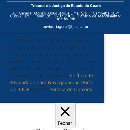
Tribunal de Justiça do Estado do Ceará
Av. General Afonso Albuquerque Lima, S/N. - Cambeba CEP:
60822-325 - Fone: (85) 3207-7000 - Horário de Atendimento:
08h às 18h
ouvidoriageral@tjce.jus.br
O Portal do TJCE utiliza cookies
estritamente necessários e de terceiros
para auxiliar na sua navegação e
melhorar nossos serviços. Ao acessá-lo,
você está ciente de que usamos esses
recursos, conforme nossa
Política de
Privacidade para Navegação no Portal
do TJCE
e nossa
Política de Cookies
.
Ciente
Fechar