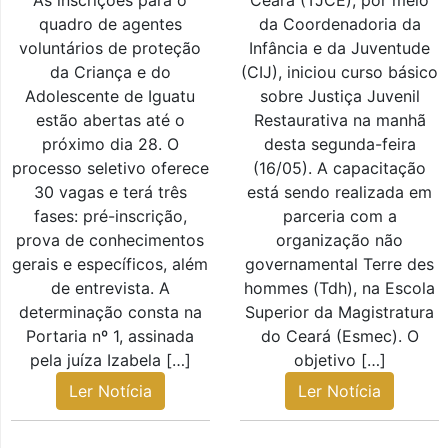
As inscrições para o
Ceará (TJCE), por meio
quadro de agentes
da Coordenadoria da
voluntários de proteção
Infância e da Juventude
da Criança e do
(CIJ), iniciou curso básico
Adolescente de Iguatu
sobre Justiça Juvenil
estão abertas até o
Restaurativa na manhã
próximo dia 28. O
desta segunda-feira
processo seletivo oferece
(16/05). A capacitação
30 vagas e terá três
está sendo realizada em
fases: pré-inscrição,
parceria com a
prova de conhecimentos
organização não
gerais e específicos, além
governamental Terre des
de entrevista. A
hommes (Tdh), na Escola
determinação consta na
Superior da Magistratura
Portaria nº 1, assinada
do Ceará (Esmec). O
pela juíza Izabela […]
objetivo […]
Ler Notícia
Ler Notícia