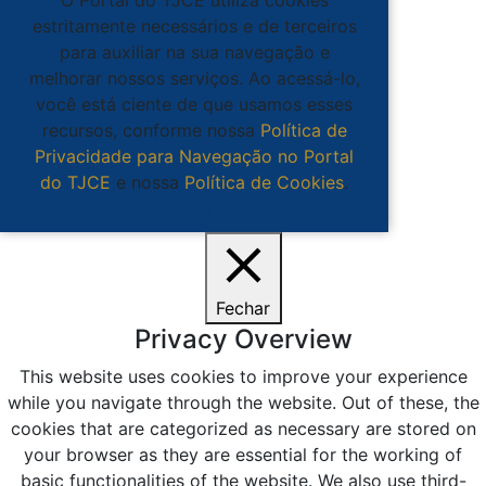
estritamente necessários e de terceiros
para auxiliar na sua navegação e
melhorar nossos serviços. Ao acessá-lo,
você está ciente de que usamos esses
recursos, conforme nossa
Política de
Privacidade para Navegação no Portal
do TJCE
e nossa
Política de Cookies
.
Ciente
Fechar
Privacy Overview
This website uses cookies to improve your experience
while you navigate through the website. Out of these, the
cookies that are categorized as necessary are stored on
your browser as they are essential for the working of
basic functionalities of the website. We also use third-