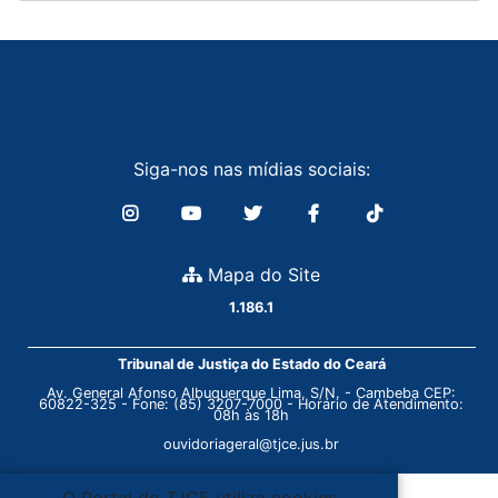
Siga-nos nas mídias sociais:
Mapa do Site
1.186.1
Tribunal de Justiça do Estado do Ceará
Av. General Afonso Albuquerque Lima, S/N. - Cambeba CEP:
60822-325 - Fone: (85) 3207-7000 - Horário de Atendimento:
08h às 18h
ouvidoriageral@tjce.jus.br
O Portal do TJCE utiliza cookies