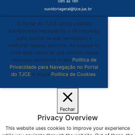
08h às 18h
ouvidoriageral@tjce.jus.br
O Portal do TJCE utiliza cookies
estritamente necessários e de terceiros
para auxiliar na sua navegação e
melhorar nossos serviços. Ao acessá-lo,
você está ciente de que usamos esses
recursos, conforme nossa
Política de
Privacidade para Navegação no Portal
do TJCE
e nossa
Política de Cookies
.
Ciente
Fechar
Privacy Overview
This website uses cookies to improve your experience