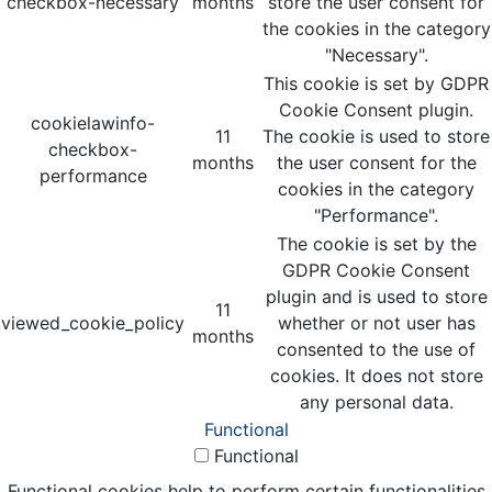
checkbox-necessary
months
store the user consent for
the cookies in the category
"Necessary".
This cookie is set by GDPR
Cookie Consent plugin.
cookielawinfo-
11
The cookie is used to store
checkbox-
months
the user consent for the
performance
cookies in the category
"Performance".
The cookie is set by the
GDPR Cookie Consent
plugin and is used to store
11
viewed_cookie_policy
whether or not user has
months
consented to the use of
cookies. It does not store
any personal data.
Functional
Functional
Functional cookies help to perform certain functionalities