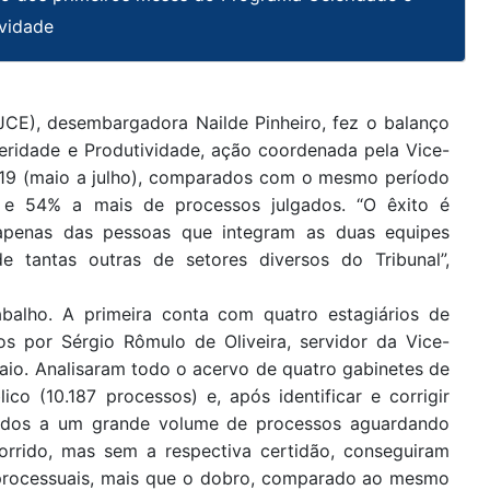
ividade
TJCE), desembargadora Nailde Pinheiro, fez o balanço
eridade e Produtividade, ação coordenada pela Vice-
019 (maio a julho), comparados com o mesmo período
 e 54% a mais de processos julgados. “O êxito é
apenas das pessoas que integram as duas equipes
e tantas outras de setores diversos do Tribunal”,
balho. A primeira conta com quatro estagiários de
os por Sérgio Rômulo de Oliveira, servidor da Vice-
 maio. Analisaram todo o acervo de quatro gabinetes de
o (10.187 processos) e, após identificar e corrigir
onados a um grande volume de processos aguardando
rido, mas sem a respectiva certidão, conseguiram
 processuais, mais que o dobro, comparado ao mesmo