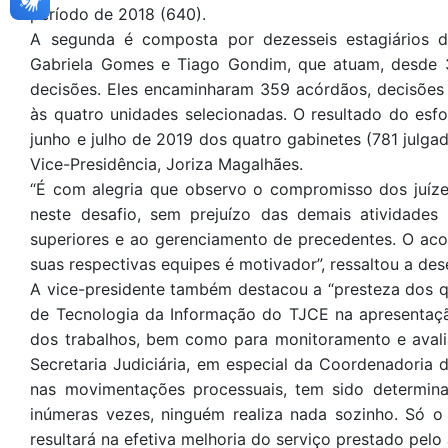
período de 2018 (640).
A segunda é composta por dezesseis estagiários d
Gabriela Gomes e Tiago Gondim, que atuam, desde 
decisões. Eles encaminharam 359 acórdãos, decisões
às quatro unidades selecionadas. O resultado do esf
junho e julho de 2019 dos quatro gabinetes (781 julga
Vice-Presidência, Joriza Magalhães.
“É com alegria que observo o compromisso dos juíze
neste desafio, sem prejuízo das demais atividades 
superiores e ao gerenciamento de precedentes. O ac
suas respectivas equipes é motivador”, ressaltou a de
A vice-presidente também destacou a “presteza dos q
de Tecnologia da Informação do TJCE na apresentaçã
dos trabalhos, bem como para monitoramento e avali
Secretaria Judiciária, em especial da Coordenadoria 
nas movimentações processuais, tem sido determina
inúmeras vezes, ninguém realiza nada sozinho. Só o
resultará na efetiva melhoria do serviço prestado pelo