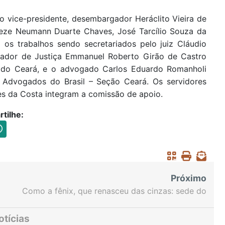
o vice-presidente, desembargador Heráclito Vieira de
eze Neumann Duarte Chaves, José Tarcílio Souza da
os trabalhos sendo secretariados pelo juiz Cláudio
rador de Justiça Emmanuel Roberto Girão de Castro
do do Ceará, e o advogado Carlos Eduardo Romanholi
s Advogados do Brasil – Seção Ceará. Os servidores
s da Costa integram a comissão de apoio.
tilhe:
Próximo
Como a fênix, que renasceu das cinzas: sede do
TJCE é reinaugurada em solenidade no Cambeba
otícias