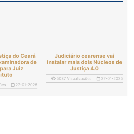
stiça do Ceará
Judiciário cearense vai
examinadora de
instalar mais dois Núcleos de
para Juiz
Justiça 4.0
ituto
5037 Visualizações
27-01-2025
ões
27-01-2025