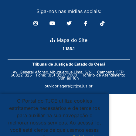
Siga-nos nas mídias sociais:
Mapa do Site
1.186.1
Tribunal de Justiça do Estado do Ceará
Av. General Afonso Albuquerque Lima, S/N. - Cambeba CEP:
60822-325 - Fone: (85) 3207-7000 - Horário de Atendimento:
08h às 18h
ouvidoriageral@tjce.jus.br
O Portal do TJCE utiliza cookies
estritamente necessários e de terceiros
para auxiliar na sua navegação e
melhorar nossos serviços. Ao acessá-lo,
você está ciente de que usamos esses