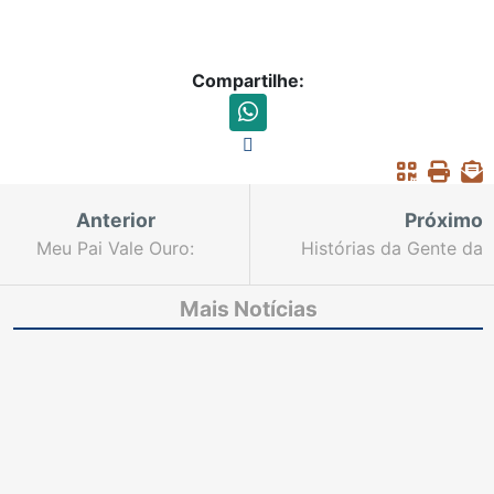
Compartilhe:
Anterior
Próximo
Meu Pai Vale Ouro:
Histórias da Gente da
Diferentes formas de
Justiça: Nova edição
ser, múltiplos jeitos de
do projeto traz
Mais Notícias
amar
crônicas inspiradas em
vivências de
magistradas e
magistrados