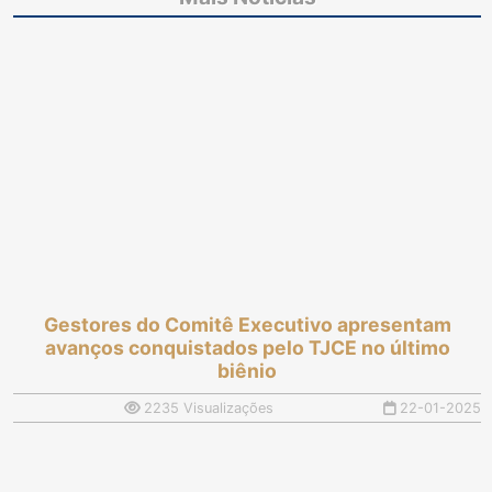
internet das unidades
pelo TJCE no último
de todo o Estado
biênio
Gestores do Comitê Executivo apresentam
avanços conquistados pelo TJCE no último
biênio
2235 Visualizações
22-01-2025