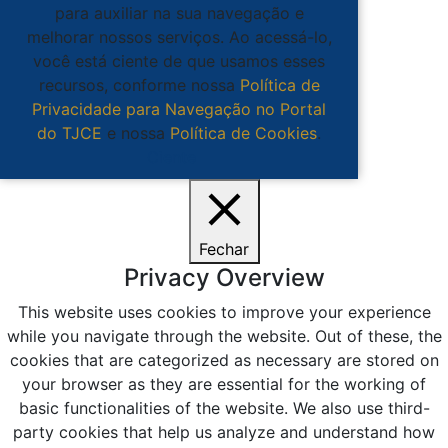
para auxiliar na sua navegação e
melhorar nossos serviços. Ao acessá-lo,
você está ciente de que usamos esses
recursos, conforme nossa
Política de
Privacidade para Navegação no Portal
do TJCE
e nossa
Política de Cookies
.
Ciente
Fechar
Privacy Overview
This website uses cookies to improve your experience
while you navigate through the website. Out of these, the
cookies that are categorized as necessary are stored on
your browser as they are essential for the working of
basic functionalities of the website. We also use third-
party cookies that help us analyze and understand how