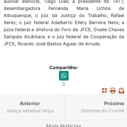
auxiliar eleitoral, Tiago Dias; a presidente do TRT7,
desembargadora Fernanda Maria Uchôa de
Albuquerque; o juiz da Justiça do Trabalho, Rafael
Xerez; o juiz federal Adalberto Ellery Barreira Neto; a
juíza federal e diretora do Foro da JFCE, Gisele Chaves
Sampaio Alcântara; e o juiz federal de Cooperação da
JFCE, Ricardo José Bastos Aguiar de Arruda.
Compartilhe:
Anterior
Próximo
Justiça estadual lança
Gestores do Comitê
edital de licitação para
Executivo apresentam
fortalecer acesso à
avanços conquistados
Mais Notícias