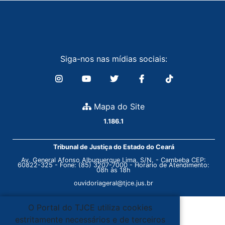
Siga-nos nas mídias sociais:
Mapa do Site
1.186.1
Tribunal de Justiça do Estado do Ceará
Av. General Afonso Albuquerque Lima, S/N. - Cambeba CEP:
60822-325 - Fone: (85) 3207-7000 - Horário de Atendimento:
08h às 18h
ouvidoriageral@tjce.jus.br
O Portal do TJCE utiliza cookies
estritamente necessários e de terceiros