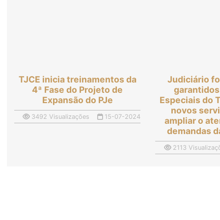
TJCE inicia treinamentos da
Judiciário fo
4ª Fase do Projeto de
garantidos
Expansão do PJe
Especiais do
novos serv
3492 Visualizações
15-07-2024
ampliar o at
demandas d
2113 Visualizaç