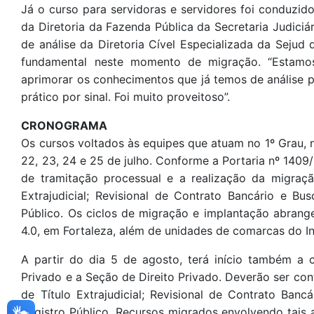
Já o curso para servidoras e servidores foi conduzido
da Diretoria da Fazenda Pública da Secretaria Judiciá
de análise da Diretoria Cível Especializada da Sejud 
fundamental neste momento de migração. “Estam
aprimorar os conhecimentos que já temos de análise p
prático por sinal. Foi muito proveitoso”.
CRONOGRAMA
Os cursos voltados às equipes que atuam no 1º Grau, na
22, 23, 24 e 25 de julho. Conforme a Portaria nº 1409
de tramitação processual e a realização da migra
Extrajudicial; Revisional de Contrato Bancário e Bu
Público. Os ciclos de migração e implantação abrang
4.0, em Fortaleza, além de unidades de comarcas do Int
A partir do dia 5 de agosto, terá início também a
Privado e a Seção de Direito Privado. Deverão ser c
de Título Extrajudicial; Revisional de Contrato Ban
Registro Público. Recursos migrados envolvendo tais 