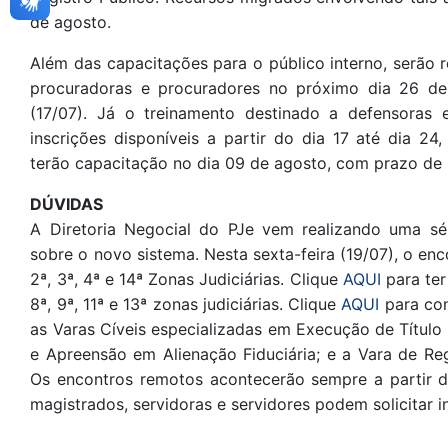
de agosto.
Além das capacitações para o público interno, serão
procuradoras e procuradores no próximo dia 26 de j
(17/07). Já o treinamento destinado a defensoras
inscrições disponíveis a partir do dia 17 até dia 24
terão capacitação no dia 09 de agosto, com prazo de i
DÚVIDAS
A Diretoria Negocial do PJe vem realizando uma sér
sobre o novo sistema. Nesta sexta-feira (19/07), o en
2ª, 3ª, 4ª e 14ª Zonas Judiciárias. Clique
AQUI
para ter
8ª, 9ª, 11ª e 13ª zonas judiciárias. Clique
AQUI
para con
as Varas Cíveis especializadas em Execução de Título 
e Apreensão em Alienação Fiduciária; e a Vara de Re
Os encontros remotos acontecerão sempre a partir d
magistrados, servidoras e servidores podem solicitar 