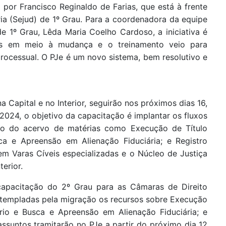
 por Francisco Reginaldo de Farias, que está à frente
ria (Sejud) de 1º Grau. Para a coordenadora da equipe
de 1º Grau, Lêda Maria Coelho Cardoso, a iniciativa é
os em meio à mudança e o treinamento veio para
rocessual. O PJe é um novo sistema, bem resolutivo e
 Capital e no Interior, seguirão nos próximos dias 16,
/2024, o objetivo da capacitação é implantar os fluxos
ção do acervo de matérias como Execução de Título
sca e Apreensão em Alienação Fiduciária; e Registro
em Varas Cíveis especializadas e o Núcleo de Justiça
erior.
 capacitação do 2º Grau para as Câmaras de Direito
ontempladas pela migração os recursos sobre Execução
cário e Busca e Apreensão em Alienação Fiduciária; e
assuntos tramitarão no PJe a partir do próximo dia 12