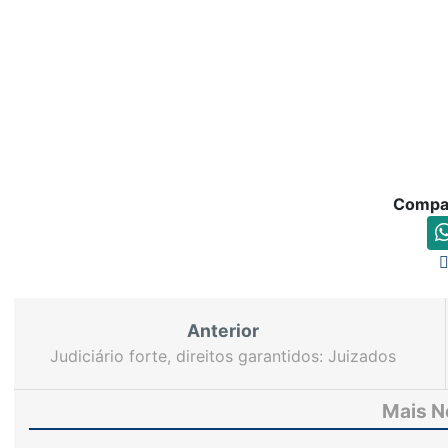
Compar
Anterior
Judiciário forte, direitos garantidos: Juizados
Especiais do TJCE recebem novos servidores
para ampliar o atendimento às demandas da
Mais N
sociedade