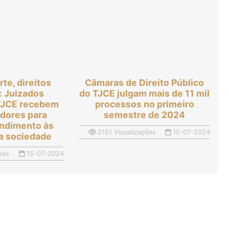
rte, direitos
Câmaras de Direito Público
: Juizados
do TJCE julgam mais de 11 mil
 TJCE recebem
processos no primeiro
idores para
semestre de 2024
endimento às
2151 Visualizações
15-07-2024
a sociedade
ões
15-07-2024