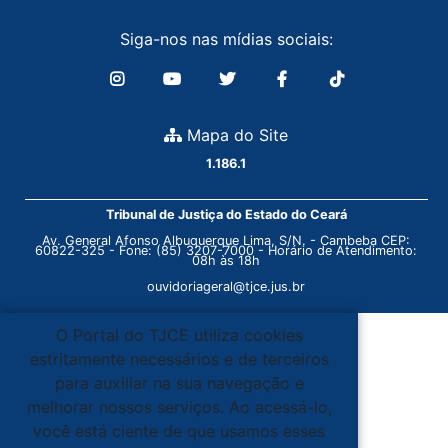
Siga-nos nas mídias sociais:
Mapa do Site
1.186.1
Tribunal de Justiça do Estado do Ceará
Av. General Afonso Albuquerque Lima, S/N. - Cambeba CEP:
60822-325 - Fone: (85) 3207-7000 - Horário de Atendimento:
08h às 18h
ouvidoriageral@tjce.jus.br
O Portal do TJCE utiliza cookies
estritamente necessários e de terceiros
para auxiliar na sua navegação e
melhorar nossos serviços. Ao acessá-lo,
você está ciente de que usamos esses