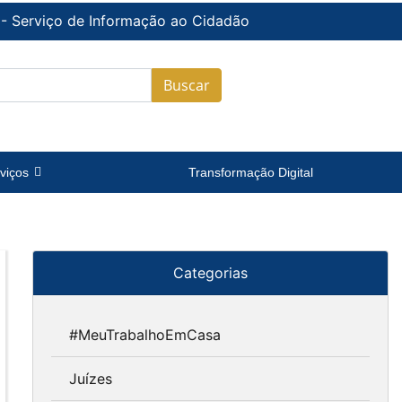
 - Serviço de Informação ao Cidadão
Buscar
viços
Transformação Digital
Categorias
#MeuTrabalhoEmCasa
Juízes