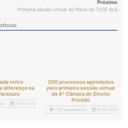
Próximo
Primeira sessão virtual do Pleno do TJCE terá
continuidade às 15h desta segunda-feira
otícias
dade entre
200 processos agendados
 a diferença na
para primeira sessão virtual
Paracuru
da 4ª Câmara de Direito
Privado
ões
13-04-2020
1726 Visualizações
13-04-2020