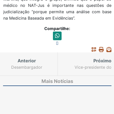
médico no NAT-Jus é importante nas questões de
judicialização “porque permite uma análise com base
na Medicina Baseada em Evidências”.
Compartilhe:
Anterior
Próximo
Desembargador
Vice-presidente do
Washington Araújo é
TJCE comunica aos
homenageado no
órgãos julgadores a
Mais Notícias
Estado do Piauí
suspensão de ações
sobre expurgos
inflacionários