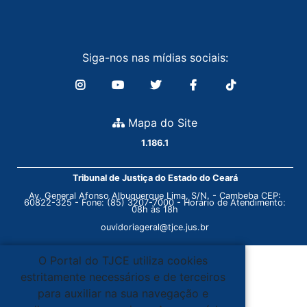
Siga-nos nas mídias sociais:
Mapa do Site
1.186.1
Tribunal de Justiça do Estado do Ceará
Av. General Afonso Albuquerque Lima, S/N. - Cambeba CEP:
60822-325 - Fone: (85) 3207-7000 - Horário de Atendimento:
08h às 18h
ouvidoriageral@tjce.jus.br
O Portal do TJCE utiliza cookies
estritamente necessários e de terceiros
para auxiliar na sua navegação e