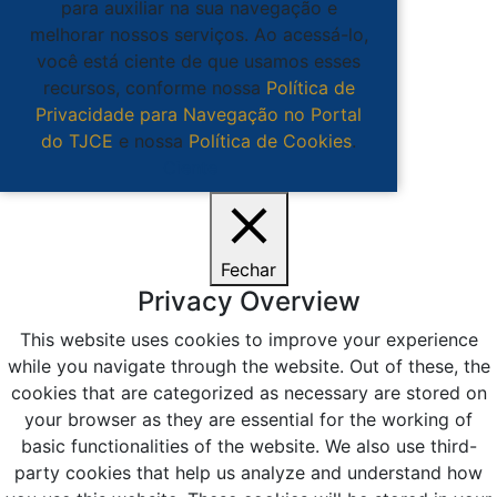
para auxiliar na sua navegação e
melhorar nossos serviços. Ao acessá-lo,
você está ciente de que usamos esses
recursos, conforme nossa
Política de
Privacidade para Navegação no Portal
do TJCE
e nossa
Política de Cookies
.
Ciente
Fechar
Privacy Overview
This website uses cookies to improve your experience
while you navigate through the website. Out of these, the
cookies that are categorized as necessary are stored on
your browser as they are essential for the working of
basic functionalities of the website. We also use third-
party cookies that help us analyze and understand how