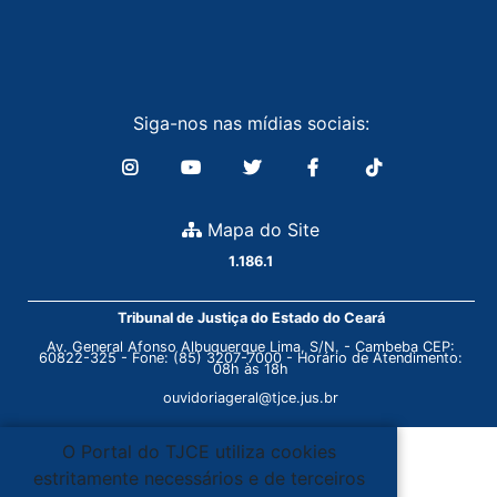
Siga-nos nas mídias sociais:
Mapa do Site
1.186.1
Tribunal de Justiça do Estado do Ceará
Av. General Afonso Albuquerque Lima, S/N. - Cambeba CEP:
60822-325 - Fone: (85) 3207-7000 - Horário de Atendimento:
08h às 18h
ouvidoriageral@tjce.jus.br
O Portal do TJCE utiliza cookies
estritamente necessários e de terceiros