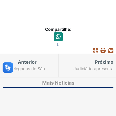
Compartilhe:
Anterior
Próximo
Delegadas de São
Judiciário apresenta
Paulo visitam projeto
Protocolo “Respeito é o
Paz no Lar e destacam
Melhor Exercício” e
Mais Notícias
atuação do TJCE no
propõe pacto por
enfrentamento à
ambientes esportivos
violência doméstica
mais seguros para
mulheres