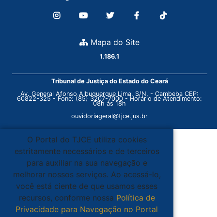
Mapa do Site
1.186.1
Tribunal de Justiça do Estado do Ceará
Av. General Afonso Albuquerque Lima, S/N. - Cambeba CEP:
60822-325 - Fone: (85) 3207-7000 - Horário de Atendimento:
08h às 18h
ouvidoriageral@tjce.jus.br
O Portal do TJCE utiliza cookies
estritamente necessários e de terceiros
para auxiliar na sua navegação e
melhorar nossos serviços. Ao acessá-lo,
você está ciente de que usamos esses
recursos, conforme nossa
Política de
Privacidade para Navegação no Portal